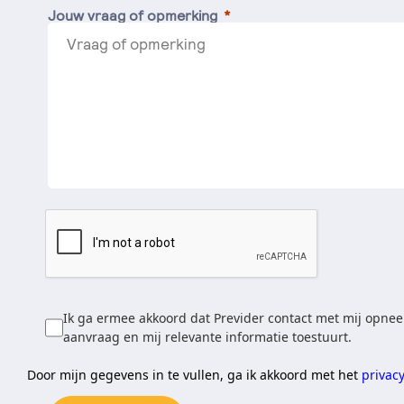
Jouw vraag of opmerking
Ik ga ermee akkoord dat Previder contact met mij opnee
aanvraag en mij relevante informatie toestuurt.
Door mijn gegevens in te vullen, ga ik akkoord met het
privac